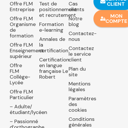
Offre FLM
Test de
Cas
CLIENT
Entreprise
positionnement
clients
et recrutement
MON
Offre FLM
Notre
COMPTE
Organisme
Formation
blog
de
e-learning
Contactez-
formation
Annales de
nous
Offre FLM
la
Contactez
Enseignement
certification
le service
supérieur
Certification
client
Offre
en langue
Plan du
FLM
française Le
site
Collège-
Robert
Lycée
Mentions
légales
Offre FLM
Particulier
Paramètres
des
– Adulte/
cookies
étudiant/lycéen
Conditions
– Passionné
générales
d’orthographe