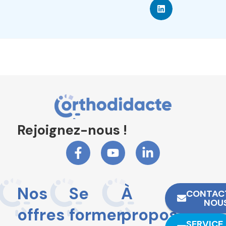
Rejoignez-nous !
Nos
Se
À
CONTAC
NOU
offres
former
propos
SERVICE