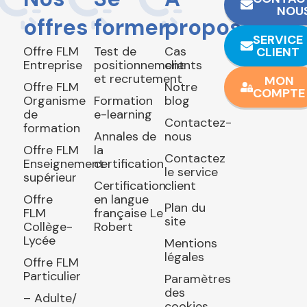
NOU
offres
former
propos
SERVICE
Offre FLM
Test de
Cas
CLIENT
Entreprise
positionnement
clients
et recrutement
MON
Offre FLM
Notre
COMPTE
Organisme
Formation
blog
de
e-learning
Contactez-
formation
Annales de
nous
Offre FLM
la
Contactez
Enseignement
certification
le service
supérieur
Certification
client
Offre
en langue
Plan du
FLM
française Le
site
Collège-
Robert
Lycée
Mentions
légales
Offre FLM
Particulier
Paramètres
des
– Adulte/
cookies