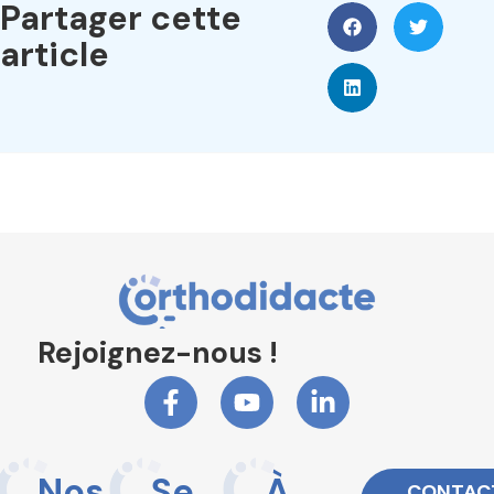
Partager cette
article
Rejoignez-nous !
Nos
Se
À
CONTAC