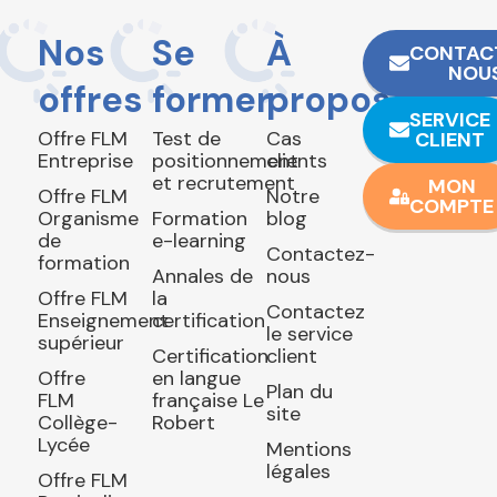
Nos
Se
À
CONTAC
NOU
offres
former
propos
SERVICE
Offre FLM
Test de
Cas
CLIENT
Entreprise
positionnement
clients
et recrutement
MON
Offre FLM
Notre
COMPTE
Organisme
Formation
blog
de
e-learning
Contactez-
formation
Annales de
nous
Offre FLM
la
Contactez
Enseignement
certification
le service
supérieur
Certification
client
Offre
en langue
Plan du
FLM
française Le
site
Collège-
Robert
Lycée
Mentions
légales
Offre FLM