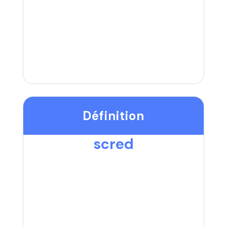
Définition
scred