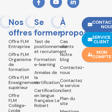
Nos
Se
À
CONTAC
NOU
offres
former
propos
SERVICE
Offre FLM
Test de
Cas
CLIENT
Entreprise
positionnement
clients
et recrutement
MON
Offre FLM
Notre
COMPTE
Organisme
Formation
blog
de
e-learning
Contactez-
formation
Annales de
nous
Offre FLM
la
Contactez
Enseignement
certification
le service
supérieur
Certification
client
Offre
en langue
Plan du
FLM
française Le
site
Collège-
Robert
Lycée
Mentions