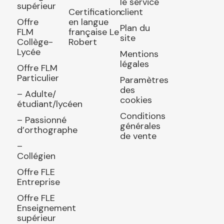
le service
supérieur
Certification
client
Offre
en langue
Plan du
FLM
française Le
site
Collège-
Robert
Lycée
Mentions
légales
Offre FLM
Particulier
Paramètres
des
– Adulte/
cookies
étudiant/lycéen
Conditions
– Passionné
générales
d’orthographe
de vente
–
Collégien
Offre FLE
Entreprise
Offre FLE
Enseignement
supérieur