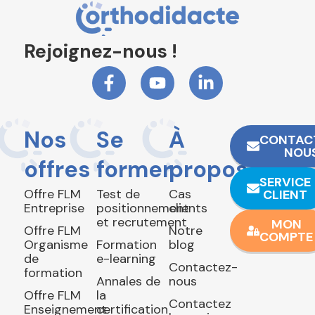
Rejoignez-nous !
Nos
Se
À
CONTAC
NOU
offres
former
propos
SERVICE
Offre FLM
Test de
Cas
CLIENT
Entreprise
positionnement
clients
et recrutement
MON
Offre FLM
Notre
COMPTE
Organisme
Formation
blog
de
e-learning
Contactez-
formation
Annales de
nous
Offre FLM
la
Contactez
Enseignement
certification