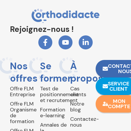
Rejoignez-nous !
Nos
Se
À
CONTAC
NOU
offres
former
propos
SERVICE
Offre FLM
Test de
Cas
CLIENT
Entreprise
positionnement
clients
et recrutement
MON
Offre FLM
Notre
COMPTE
Organisme
Formation
blog
de
e-learning
Contactez-
formation
Annales de
nous
Offre FLM
la