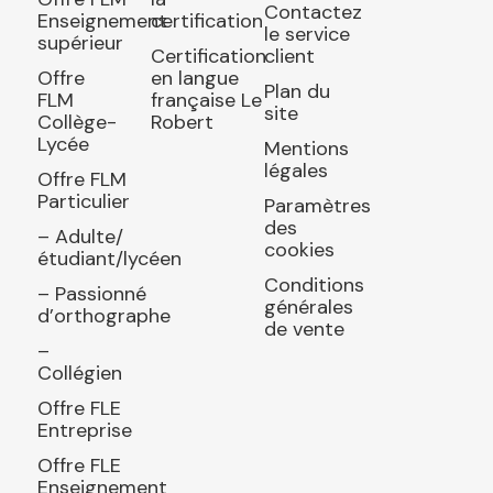
Contactez
Enseignement
certification
le service
supérieur
Certification
client
Offre
en langue
Plan du
FLM
française Le
site
Collège-
Robert
Lycée
Mentions
légales
Offre FLM
Particulier
Paramètres
des
– Adulte/
cookies
étudiant/lycéen
Conditions
– Passionné
générales
d’orthographe
de vente
–
Collégien
Offre FLE
Entreprise
Offre FLE
Enseignement