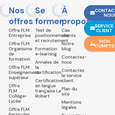
Nos
Se
À
CONTAC
NOU
offres
former
propos
SERVICE
Offre FLM
Test de
Cas
CLIENT
Entreprise
positionnement
clients
et recrutement
MON
Offre FLM
Notre
COMPTE
Organisme
Formation
blog
de
e-learning
Contactez-
formation
Annales de
nous
Offre FLM
la
Contactez
Enseignement
certification
le service
supérieur
Certification
client
Offre
en langue
Plan du
FLM
française Le
site
Collège-
Robert
Lycée
Mentions
légales
Offre FLM
Particulier