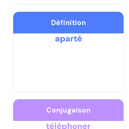
Définition
aparté
Conjugaison
téléphoner