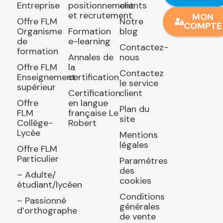
Entreprise
positionnement
clients
et recrutement
MON
Offre FLM
Notre
COMPTE
Organisme
Formation
blog
de
e-learning
Contactez-
formation
Annales de
nous
Offre FLM
la
Contactez
Enseignement
certification
le service
supérieur
Certification
client
Offre
en langue
Plan du
FLM
française Le
site
Collège-
Robert
Lycée
Mentions
légales
Offre FLM
Particulier
Paramètres
des
– Adulte/
cookies
étudiant/lycéen
Conditions
– Passionné
générales
d’orthographe
de vente