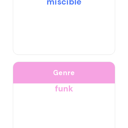
miscible
Genre
funk