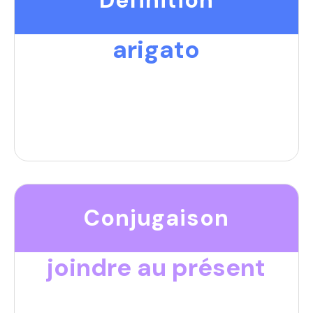
arigato
Conjugaison
joindre au présent