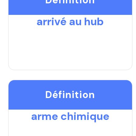
arrivé au hub
Définition
arme chimique