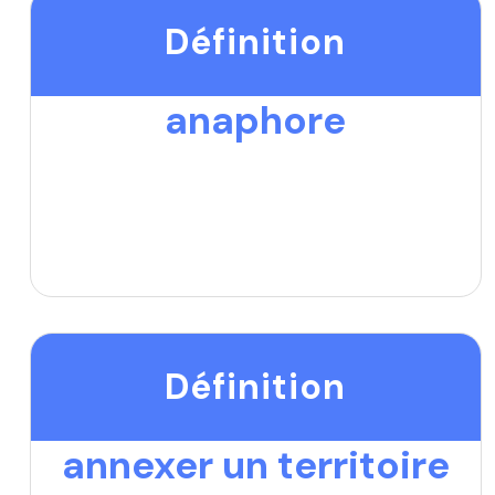
Définition
anaphore
Définition
annexer un territoire