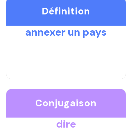
Définition
annexer un pays
Conjugaison
dire