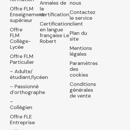
Annales de
nous
Offre FLM
la
Contactez
Enseignement
certification
le service
supérieur
Certification
client
Offre
en langue
Plan du
FLM
française Le
site
Collège-
Robert
Lycée
Mentions
légales
Offre FLM
Particulier
Paramètres
des
– Adulte/
cookies
étudiant/lycéen
Conditions
– Passionné
générales
d’orthographe
de vente
–
Collégien
Offre FLE
Entreprise