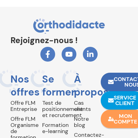
Rejoignez-nous !
Nos
Se
À
CONTAC
NOU
offres
former
propos
SERVICE
Offre FLM
Test de
Cas
CLIENT
Entreprise
positionnement
clients
et recrutement
MON
Offre FLM
Notre
COMPTE
Organisme
Formation
blog
de
e-learning
Contactez-
formation