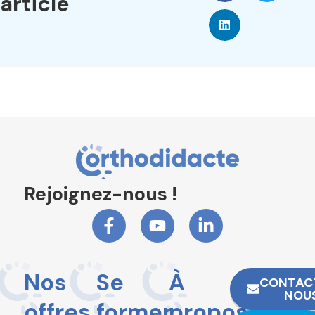
article
Rejoignez-nous !
Nos
Se
À
CONTAC
NOU
offres
former
propos