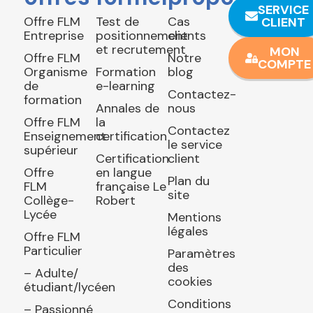
SERVICE
Offre FLM
Test de
Cas
CLIENT
Entreprise
positionnement
clients
et recrutement
MON
Offre FLM
Notre
COMPTE
Organisme
Formation
blog
de
e-learning
Contactez-
formation
Annales de
nous
Offre FLM
la
Contactez
Enseignement
certification
le service
supérieur
Certification
client
Offre
en langue
Plan du
FLM
française Le
site
Collège-
Robert
Lycée
Mentions
légales
Offre FLM
Particulier
Paramètres
des
– Adulte/
cookies
étudiant/lycéen
Conditions
– Passionné