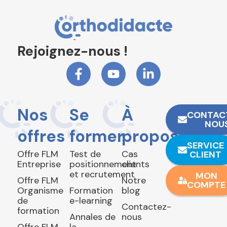
Rejoignez-nous !
Nos
Se
À
CONTAC
NOU
offres
former
propos
SERVICE
Offre FLM
Test de
Cas
CLIENT
Entreprise
positionnement
clients
et recrutement
MON
Offre FLM
Notre
COMPTE
Organisme
Formation
blog
de
e-learning
Contactez-
formation
Annales de
nous
Offre FLM
la