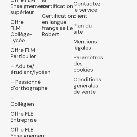
Contactez
Enseignement
certification
le service
supérieur
Certification
client
Offre
en langue
Plan du
FLM
française Le
site
Collège-
Robert
Lycée
Mentions
légales
Offre FLM
Particulier
Paramètres
des
– Adulte/
cookies
étudiant/lycéen
Conditions
– Passionné
générales
d’orthographe
de vente
–
Collégien
Offre FLE
Entreprise
Offre FLE
Enseignement