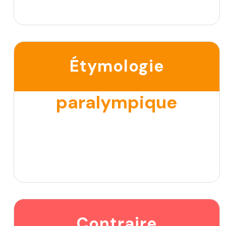
Étymologie
paralympique
Contraire