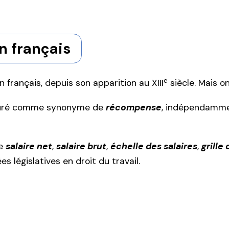
n français
e
français, depuis son apparition au XIII
siècle. Mais o
figuré comme synonyme de
récompense
, indépendamment
me
salaire net
,
salaire brut
,
échelle des salaires
,
grille
 législatives en droit du travail.