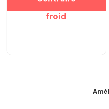
froid
Améli