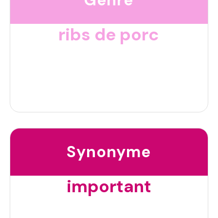
ribs de porc
Synonyme
important