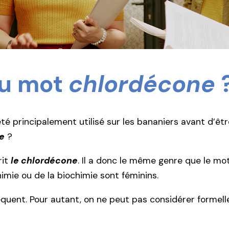
du mot
chlordécone
été principalement utilisé sur les bananiers avant d’êt
e
?
rit
le chlordécone
. Il a donc le même genre que le mo
mie ou de la biochimie sont féminins.
fréquent. Pour autant, on ne peut pas considérer forme