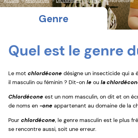
Accueil
Ressources
Dictionnaire
Genre
chlordécone
Genre
Quel est le genre 
Le mot
chlordécone
désigne un insecticide qui a 
il masculin ou féminin ? Dit-on
le
ou
la chlordécon
Chlordécone
est un nom masculin, on dit et on éc
de noms en
-one
appartenant au domaine de la chi
Pour
chlordécone
, le genre masculin est le plus 
se rencontre aussi, soit une erreur.