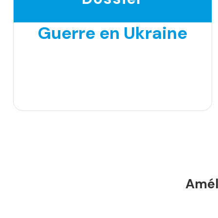
Guerre en Ukraine
Améli