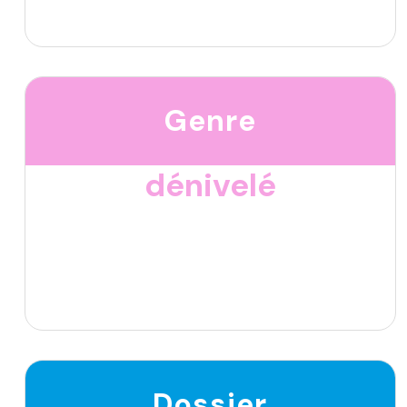
Genre
dénivelé
Dossier