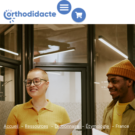
Accueil
Ressources
Dictionnaire
Étymologie
France