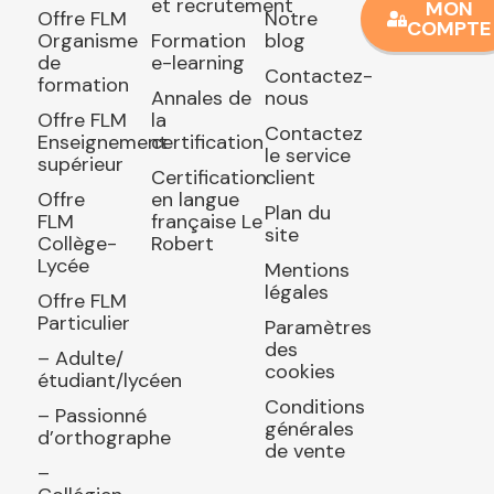
et recrutement
MON
Offre FLM
Notre
COMPTE
Organisme
Formation
blog
de
e-learning
Contactez-
formation
Annales de
nous
Offre FLM
la
Contactez
Enseignement
certification
le service
supérieur
Certification
client
Offre
en langue
Plan du
FLM
française Le
site
Collège-
Robert
Lycée
Mentions
légales
Offre FLM
Particulier
Paramètres
des
– Adulte/
cookies
étudiant/lycéen
Conditions
– Passionné
générales
d’orthographe
de vente
–