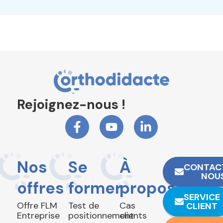
Rejoignez-nous !
Nos
Se
À
CONTAC
NOU
offres
former
propos
SERVICE
Offre FLM
Test de
Cas
CLIENT
Entreprise
positionnement
clients