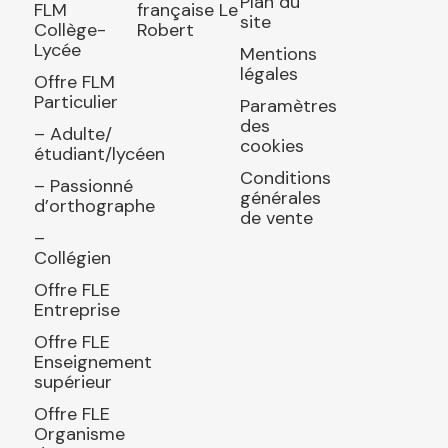
Plan du
FLM
française Le
site
Collège-
Robert
Lycée
Mentions
légales
Offre FLM
Particulier
Paramètres
des
– Adulte/
cookies
étudiant/lycéen
Conditions
– Passionné
générales
d’orthographe
de vente
–
Collégien
Offre FLE
Entreprise
Offre FLE
Enseignement
supérieur
Offre FLE
Organisme