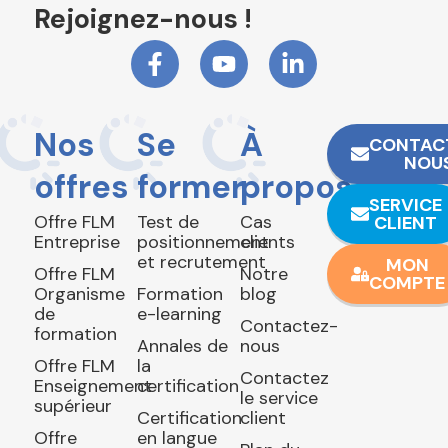
Rejoignez-nous !
Nos
Se
À
CONTAC
NOU
offres
former
propos
SERVICE
Offre FLM
Test de
Cas
CLIENT
Entreprise
positionnement
clients
et recrutement
MON
Offre FLM
Notre
COMPTE
Organisme
Formation
blog
de
e-learning
Contactez-
formation
Annales de
nous
Offre FLM
la
Contactez
Enseignement
certification
le service
supérieur
Certification
client
Offre
en langue