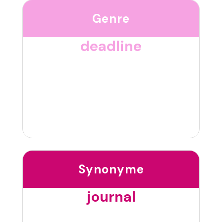
Genre
deadline
Synonyme
journal