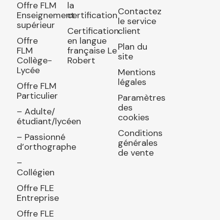
Offre FLM
la
Contactez
Enseignement
certification
le service
supérieur
Certification
client
Offre
en langue
Plan du
FLM
française Le
site
Collège-
Robert
Lycée
Mentions
légales
Offre FLM
Particulier
Paramètres
des
– Adulte/
cookies
étudiant/lycéen
Conditions
– Passionné
générales
d’orthographe
de vente
–
Collégien
Offre FLE
Entreprise
Offre FLE