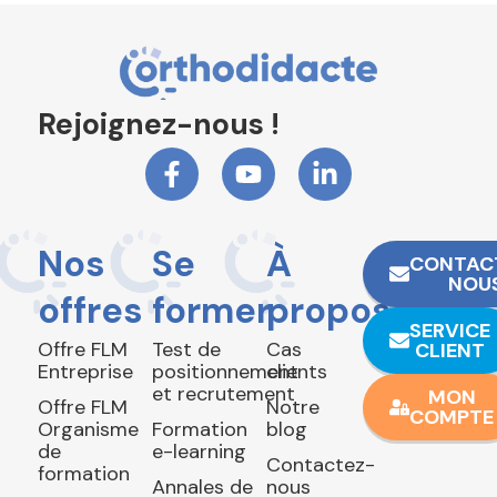
Rejoignez-nous !
Nos
Se
À
CONTAC
NOU
offres
former
propos
SERVICE
Offre FLM
Test de
Cas
CLIENT
Entreprise
positionnement
clients
et recrutement
MON
Offre FLM
Notre
COMPTE
Organisme
Formation
blog
de
e-learning
Contactez-
formation
Annales de
nous