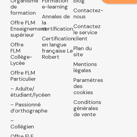
Organisme
Formation
blog
de
e-learning
Contactez-
formation
Annales de
nous
Offre FLM
la
Contactez
Enseignement
certification
le service
supérieur
Certification
client
Offre
en langue
Plan du
FLM
française Le
site
Collège-
Robert
Lycée
Mentions
légales
Offre FLM
Particulier
Paramètres
des
– Adulte/
cookies
étudiant/lycéen
Conditions
– Passionné
générales
d’orthographe
de vente
–
Collégien
Offre FLE