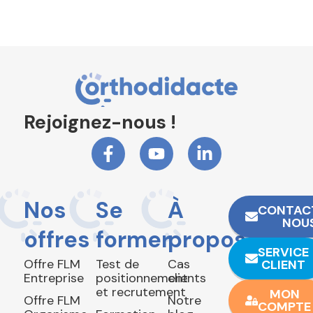
Rejoignez-nous !
Nos
Se
À
CONTAC
NOU
offres
former
propos
SERVICE
Offre FLM
Test de
Cas
CLIENT
Entreprise
positionnement
clients
et recrutement
MON
Offre FLM
Notre
COMPTE