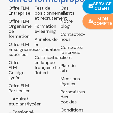
SERVICE
Offre FLM
Test de
Cas
CLIENT
Entreprise
positionnement
clients
et recrutement
MON
Offre FLM
Notre
COMPTE
Organisme
Formation
blog
de
e-learning
Contactez-
formation
Annales de
nous
Offre FLM
la
Contactez
Enseignement
certification
le service
supérieur
Certification
client
Offre
en langue
Plan du
FLM
française Le
site
Collège-
Robert
Lycée
Mentions
légales
Offre FLM
Particulier
Paramètres
des
– Adulte/
cookies
étudiant/lycéen
Conditions
– Passionné