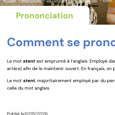
Accueil
Ressources
Dictionnaire
Prononciation
stent
Prononciation
Comment se prono
Le mot
stent
est emprunté à l’anglais. Employé dans
artère) afin de le maintenir ouvert. En français, on p
Le mot
stent
, majoritairement employé par du pers
celle du mot anglais.
Publié le
11/05/2026