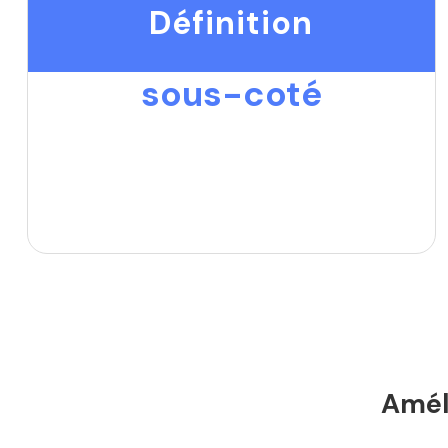
Définition
sous-coté
Améli