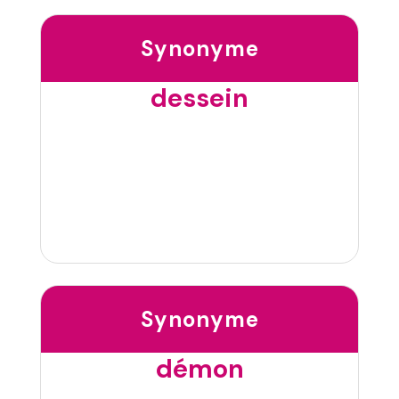
Synonyme
dessein
Synonyme
démon