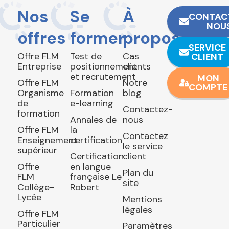
Nos
Se
À
CONTAC
NOU
offres
former
propos
SERVICE
Offre FLM
Test de
Cas
CLIENT
Entreprise
positionnement
clients
et recrutement
MON
Offre FLM
Notre
COMPTE
Organisme
Formation
blog
de
e-learning
Contactez-
formation
Annales de
nous
Offre FLM
la
Contactez
Enseignement
certification
le service
supérieur
Certification
client
Offre
en langue
Plan du
FLM
française Le
site
Collège-
Robert
Lycée
Mentions
légales
Offre FLM
Particulier
Paramètres