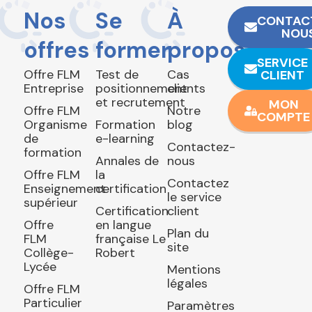
Nos
Se
À
CONTAC
NOU
offres
former
propos
SERVICE
Offre FLM
Test de
Cas
CLIENT
Entreprise
positionnement
clients
et recrutement
MON
Offre FLM
Notre
COMPTE
Organisme
Formation
blog
de
e-learning
Contactez-
formation
Annales de
nous
Offre FLM
la
Contactez
Enseignement
certification
le service
supérieur
Certification
client
Offre
en langue
Plan du
FLM
française Le
site
Collège-
Robert
Lycée
Mentions
légales
Offre FLM
Particulier
Paramètres