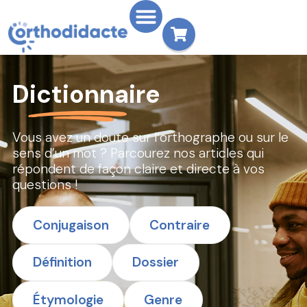
Dictionnaire
Vous avez un doute sur l’orthographe ou sur le
sens d’un mot ? Parcourez nos articles qui
répondent de façon claire et directe à vos
questions !
Conjugaison
Contraire
Définition
Dossier
Étymologie
Genre