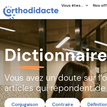
Vous êtes…
Nos off
Dictionnair
Vous avez un doute sur l’
articles qui répondent de 
Conjugaison
Contraire
Définitio