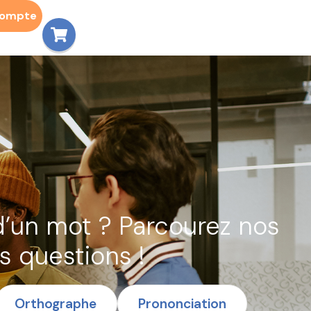
compte
d’un mot ? Parcourez nos
s questions !
Orthographe
Prononciation