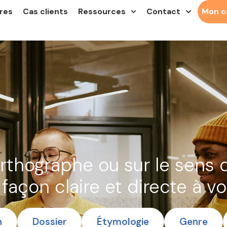
res
Cas clients
Ressources
Contact
Mon 
e
orthographe ou sur le sens 
façon claire et directe à vo
n
Dossier
Étymologie
Genre