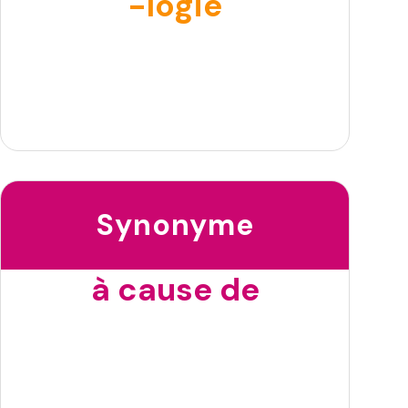
-logie
Synonyme
à cause de