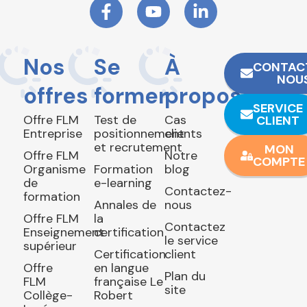
Nos
Se
À
CONTAC
NOU
offres
former
propos
SERVICE
Offre FLM
Test de
Cas
CLIENT
Entreprise
positionnement
clients
et recrutement
MON
Offre FLM
Notre
COMPTE
Organisme
Formation
blog
de
e-learning
Contactez-
formation
Annales de
nous
Offre FLM
la
Contactez
Enseignement
certification
le service
supérieur
Certification
client
Offre
en langue
Plan du
FLM
française Le
site
Collège-
Robert