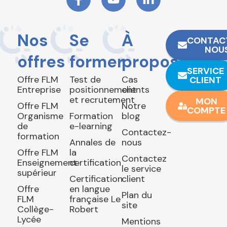
Nos
Se
À
CONTAC
NOU
offres
former
propos
SERVICE
Offre FLM
Test de
Cas
CLIENT
Entreprise
positionnement
clients
et recrutement
MON
Offre FLM
Notre
COMPTE
Organisme
Formation
blog
de
e-learning
Contactez-
formation
Annales de
nous
Offre FLM
la
Contactez
Enseignement
certification
le service
supérieur
Certification
client
Offre
en langue
Plan du
FLM
française Le
site
Collège-
Robert
Lycée
Mentions