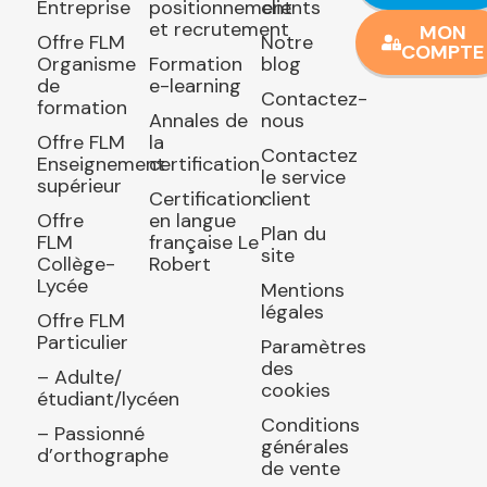
Entreprise
positionnement
clients
et recrutement
MON
Offre FLM
Notre
COMPTE
Organisme
Formation
blog
de
e-learning
Contactez-
formation
Annales de
nous
Offre FLM
la
Contactez
Enseignement
certification
le service
supérieur
Certification
client
Offre
en langue
Plan du
FLM
française Le
site
Collège-
Robert
Lycée
Mentions
légales
Offre FLM
Particulier
Paramètres
des
– Adulte/
cookies
étudiant/lycéen
Conditions
– Passionné
générales
d’orthographe
de vente