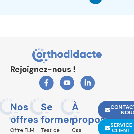
Rejoignez-nous !
Nos
Se
À
CONTAC
NOU
offres
former
propos
SERVICE
Offre FLM
Test de
Cas
CLIENT