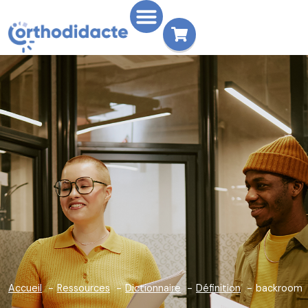
Accueil
Ressources
Dictionnaire
Définition
backroom