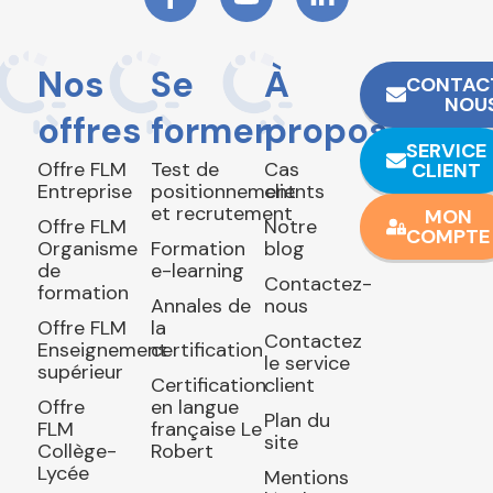
Nos
Se
À
CONTAC
NOU
offres
former
propos
SERVICE
Offre FLM
Test de
Cas
CLIENT
Entreprise
positionnement
clients
et recrutement
MON
Offre FLM
Notre
COMPTE
Organisme
Formation
blog
de
e-learning
Contactez-
formation
Annales de
nous
Offre FLM
la
Contactez
Enseignement
certification
le service
supérieur
Certification
client
Offre
en langue
Plan du
FLM
française Le
site
Collège-
Robert
Lycée
Mentions