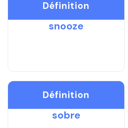
Définition
snooze
Définition
sobre