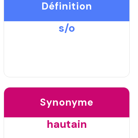
Définition
s/o
Synonyme
hautain