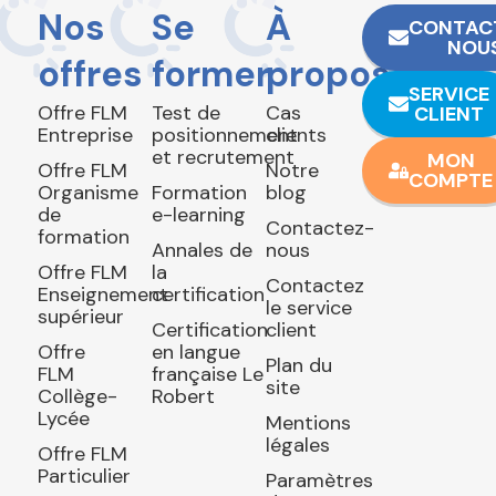
Nos
Se
À
CONTAC
NOU
offres
former
propos
SERVICE
Offre FLM
Test de
Cas
CLIENT
Entreprise
positionnement
clients
et recrutement
MON
Offre FLM
Notre
COMPTE
Organisme
Formation
blog
de
e-learning
Contactez-
formation
Annales de
nous
Offre FLM
la
Contactez
Enseignement
certification
le service
supérieur
Certification
client
Offre
en langue
Plan du
FLM
française Le
site
Collège-
Robert
Lycée
Mentions
légales
Offre FLM
Particulier
Paramètres