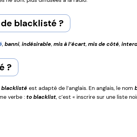
s ne sont plus diffusées à la radio.
de blacklisté ?
é
,
banni
,
indésirable
,
mis à l’écart
,
mis de côté
,
inter
é ?
t
blacklisté
est adapté de l’anglais. En anglais, le nom
mme verbe :
to blacklist
, c’est « inscrire sur une liste noi