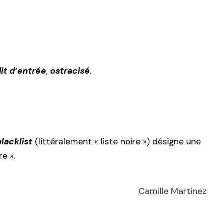
dit d’entrée
,
ostracisé
.
blacklist
(littéralement « liste noire ») désigne une
re ».
Camille Martinez