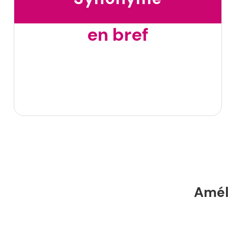
en bref
Améli