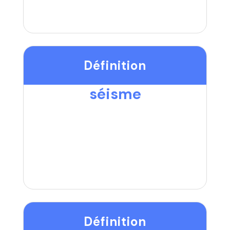
Définition
séisme
Définition