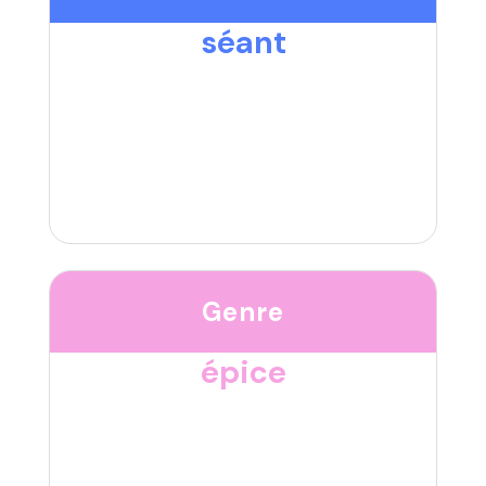
séant
Genre
épice