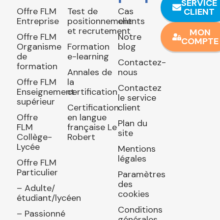
SERVICE
Offre FLM
Test de
Cas
CLIENT
Entreprise
positionnement
clients
et recrutement
MON
Offre FLM
Notre
COMPTE
Organisme
Formation
blog
de
e-learning
Contactez-
formation
Annales de
nous
Offre FLM
la
Contactez
Enseignement
certification
le service
supérieur
Certification
client
Offre
en langue
Plan du
FLM
française Le
site
Collège-
Robert
Lycée
Mentions
légales
Offre FLM
Particulier
Paramètres
des
– Adulte/
cookies
étudiant/lycéen
Conditions
– Passionné
générales