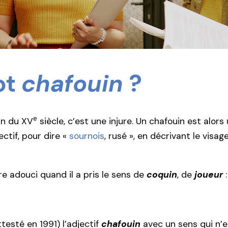
ot
chafouin
?
e
fin du XV
siècle, c’est une injure. Un chafouin est alor
tif, pour dire «
sournois
, rusé », en décrivant le visa
e adouci quand il a pris le sens de
coquin
, de
joueur
:
ttesté en 1991) l’adjectif
chafouin
avec un sens qui n’