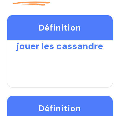
Définition
jouer les cassandre
Définition