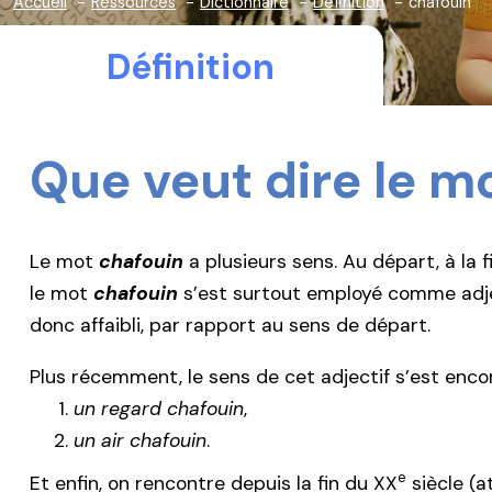
Accueil
Ressources
Dictionnaire
Définition
chafouin
Définition
Que veut dire le m
Le mot
chafouin
a plusieurs sens. Au départ, à la 
le mot
chafouin
s’est surtout employé comme adjec
donc affaibli, par rapport au sens de départ.
Plus récemment, le sens de cet adjectif s’est encor
un regard chafouin
,
un air chafouin
.
e
Et enfin, on rencontre depuis la fin du XX
siècle (a