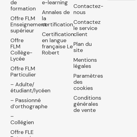
de
e-learning
Contactez-
formation
Annales de
nous
Offre FLM
la
Contactez
Enseignement
certification
le service
supérieur
Certification
client
Offre
en langue
Plan du
FLM
française Le
site
Collège-
Robert
Lycée
Mentions
légales
Offre FLM
Particulier
Paramètres
des
– Adulte/
cookies
étudiant/lycéen
Conditions
– Passionné
générales
d’orthographe
de vente
–
Collégien
Offre FLE