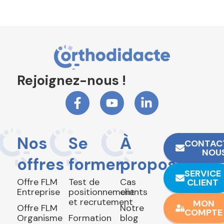
Rejoignez-nous !
Nos
Se
À
CONTAC
NOU
offres
former
propos
SERVICE
Offre FLM
Test de
Cas
CLIENT
Entreprise
positionnement
clients
et recrutement
MON
Offre FLM
Notre
COMPTE
Organisme
Formation
blog