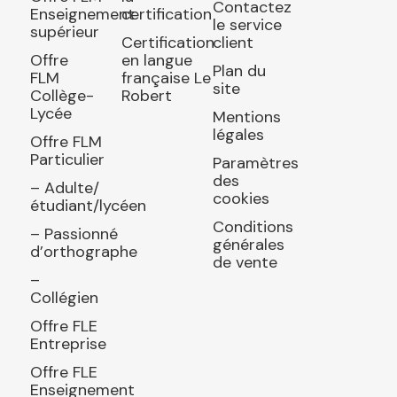
Contactez
Enseignement
certification
le service
supérieur
Certification
client
Offre
en langue
Plan du
FLM
française Le
site
Collège-
Robert
Lycée
Mentions
légales
Offre FLM
Particulier
Paramètres
des
– Adulte/
cookies
étudiant/lycéen
Conditions
– Passionné
générales
d’orthographe
de vente
–
Collégien
Offre FLE
Entreprise
Offre FLE
Enseignement