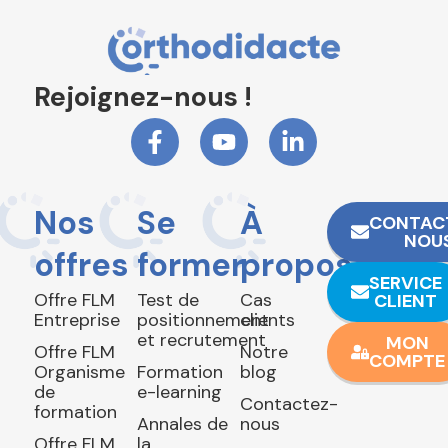
Rejoignez-nous !
Nos
Se
À
CONTAC
NOU
offres
former
propos
SERVICE
Offre FLM
Test de
Cas
CLIENT
Entreprise
positionnement
clients
et recrutement
MON
Offre FLM
Notre
COMPTE
Organisme
Formation
blog
de
e-learning
Contactez-
formation
Annales de
nous
Offre FLM
la