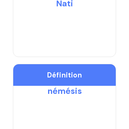
Nati
Définition
némésis