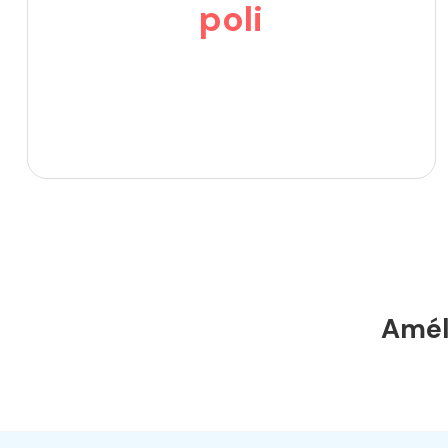
poli
Améli