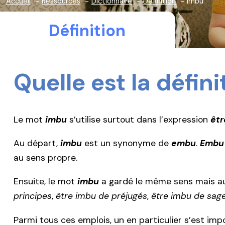
Accueil
Ressources
Dictionnaire
Définition
imbu
Définition
Quelle est la défin
Le mot
imbu
s’utilise surtout dans l’expression
êtr
Au départ,
imbu
est un synonyme de
embu
.
Embu
au sens propre.
Ensuite, le mot
imbu
a gardé le même sens mais au f
principes
,
être imbu de préjugés
,
être imbu de sag
Parmi tous ces emplois, un en particulier s’est imp