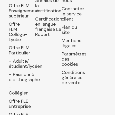
Annales de
nous
Offre FLM
la
Contactez
Enseignement
certification
le service
supérieur
Certification
client
Offre
en langue
Plan du
FLM
française Le
site
Collège-
Robert
Lycée
Mentions
légales
Offre FLM
Particulier
Paramètres
des
– Adulte/
cookies
étudiant/lycéen
Conditions
– Passionné
générales
d’orthographe
de vente
–
Collégien
Offre FLE
Entreprise
Offre FLE