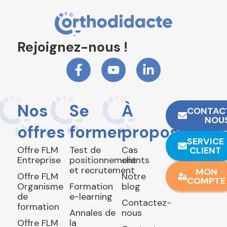
Rejoignez-nous !
Nos
Se
À
CONTAC
NOU
offres
former
propos
SERVICE
Offre FLM
Test de
Cas
CLIENT
Entreprise
positionnement
clients
et recrutement
MON
Offre FLM
Notre
COMPTE
Organisme
Formation
blog
de
e-learning
Contactez-
formation
Annales de
nous
Offre FLM
la