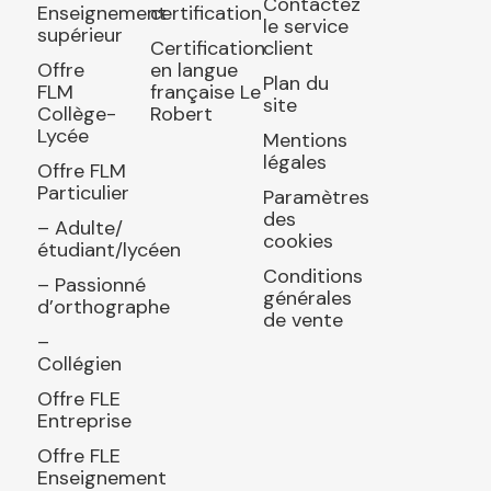
Contactez
Enseignement
certification
le service
supérieur
Certification
client
Offre
en langue
Plan du
FLM
française Le
site
Collège-
Robert
Lycée
Mentions
légales
Offre FLM
Particulier
Paramètres
des
– Adulte/
cookies
étudiant/lycéen
Conditions
– Passionné
générales
d’orthographe
de vente
–
Collégien
Offre FLE
Entreprise
Offre FLE
Enseignement