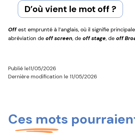
D’où vient le mot off ?
Off
est emprunté à l’anglais, où il signifie principa
abréviation de
off screen
, de
off stage
, de
off Br
Publié le
11/05/2026
Dernière modification le
11/05/2026
Ces mots pourraient