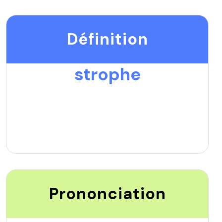
Définition
strophe
Prononciation