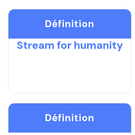
Définition
Stream for humanity
Définition