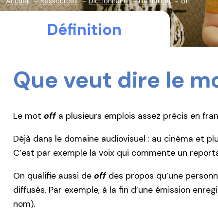
Accueil
Ressources
Dictionnaire
Définition
off
Définition
Que veut dire le m
Le mot
off
a plusieurs emplois assez précis en fran
Déjà dans le domaine audiovisuel : au cinéma et plus
C’est par exemple la voix qui commente un reportage 
On qualifie aussi de
off
des propos qu’une personnal
diffusés. Par exemple, à la fin d’une émission enre
nom).