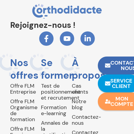
Rejoignez-nous !
Nos
Se
À
CONTAC
NOU
offres
former
propos
SERVICE
Offre FLM
Test de
Cas
CLIENT
Entreprise
positionnement
clients
et recrutement
MON
Offre FLM
Notre
COMPTE
Organisme
Formation
blog
de
e-learning
Contactez-
formation
Annales de
nous
Offre FLM
la
Contactez