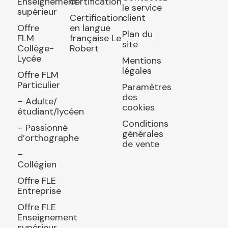
Enseignement
certification
le service
supérieur
Certification
client
Offre
en langue
Plan du
FLM
française Le
site
Collège-
Robert
Lycée
Mentions
légales
Offre FLM
Particulier
Paramètres
des
– Adulte/
cookies
étudiant/lycéen
Conditions
– Passionné
générales
d’orthographe
de vente
–
Collégien
Offre FLE
Entreprise
Offre FLE
Enseignement
supérieur