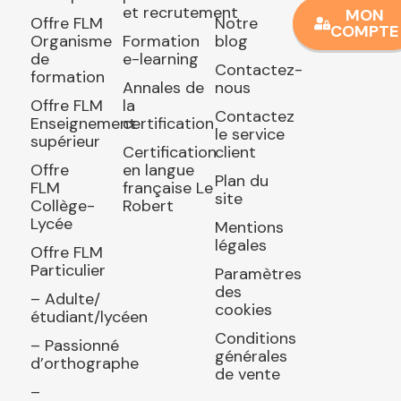
et recrutement
MON
Offre FLM
Notre
COMPTE
Organisme
Formation
blog
de
e-learning
Contactez-
formation
Annales de
nous
Offre FLM
la
Contactez
Enseignement
certification
le service
supérieur
Certification
client
Offre
en langue
Plan du
FLM
française Le
site
Collège-
Robert
Lycée
Mentions
légales
Offre FLM
Particulier
Paramètres
des
– Adulte/
cookies
étudiant/lycéen
Conditions
– Passionné
générales
d’orthographe
de vente
–