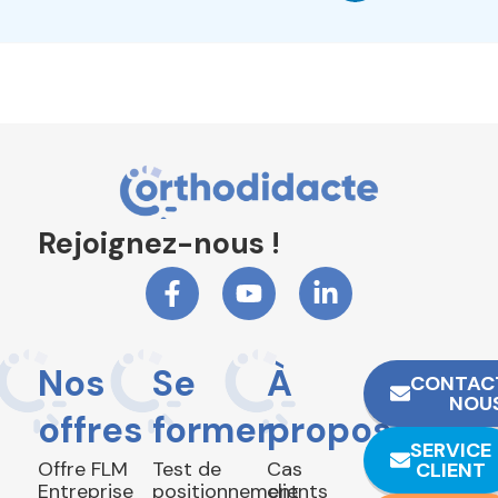
Rejoignez-nous !
Nos
Se
À
CONTAC
NOU
offres
former
propos
SERVICE
Offre FLM
Test de
Cas
CLIENT
Entreprise
positionnement
clients