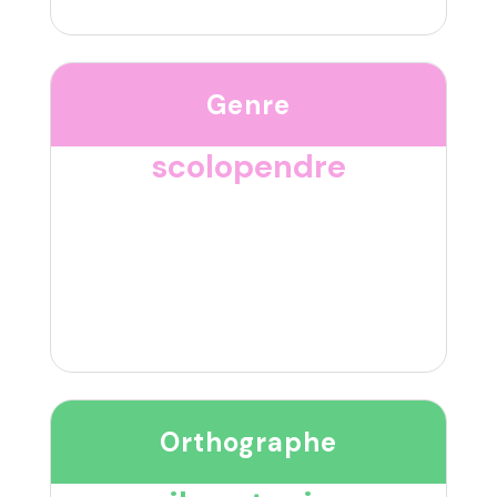
Genre
scolopendre
Orthographe