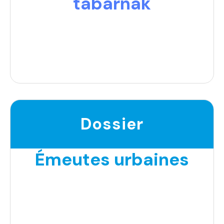
tabarnak
Dossier
Émeutes urbaines