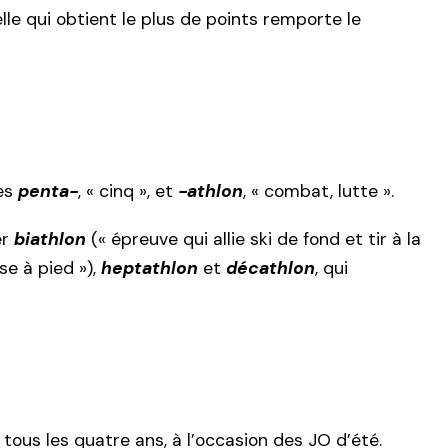
le qui obtient le plus de points remporte le
nes
penta-
, « cinq », et
-athlon
, « combat, lutte ».
er
biathlon
(« épreuve qui allie ski de fond et tir à la
e à pied »),
heptathlon
et
décathlon
, qui
 tous les quatre ans, à l’occasion des JO d’été.