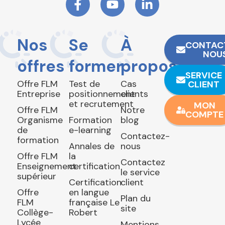
Nos
Se
À
CONTAC
NOU
offres
former
propos
SERVICE
Offre FLM
Test de
Cas
CLIENT
Entreprise
positionnement
clients
et recrutement
MON
Offre FLM
Notre
COMPTE
Organisme
Formation
blog
de
e-learning
Contactez-
formation
Annales de
nous
Offre FLM
la
Contactez
Enseignement
certification
le service
supérieur
Certification
client
Offre
en langue
Plan du
FLM
française Le
site
Collège-
Robert
Lycée
Mentions