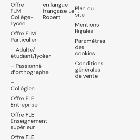
Offre
en langue
Plan du
FLM
française Le
site
Collège-
Robert
Lycée
Mentions
légales
Offre FLM
Particulier
Paramètres
des
– Adulte/
cookies
étudiant/lycéen
Conditions
– Passionné
générales
d’orthographe
de vente
–
Collégien
Offre FLE
Entreprise
Offre FLE
Enseignement
supérieur
Offre FLE