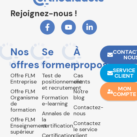
Rejoignez-nous !
Nos
Se
À
CONTAC
NOU
offres
former
propos
SERVICE
Offre FLM
Test de
Cas
CLIENT
Entreprise
positionnement
clients
et recrutement
MON
Offre FLM
Notre
COMPTE
Organisme
Formation
blog
de
e-learning
Contactez-
formation
Annales de
nous
Offre FLM
la
Contactez
Enseignement
certification
le service
supérieur
Certification
client