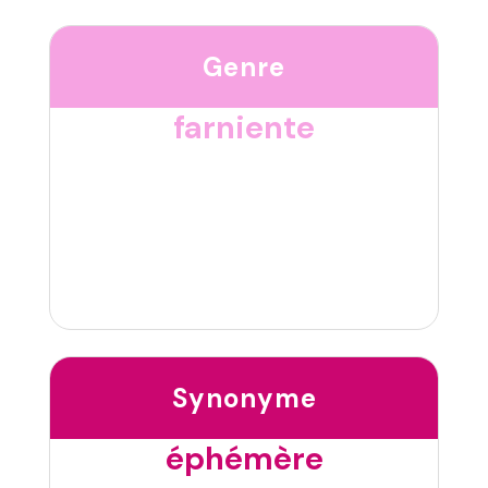
Genre
farniente
Synonyme
éphémère