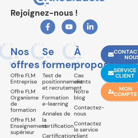
Rejoignez-nous !
Nos
Se
À
CONTAC
NOU
offres
former
propos
SERVICE
Offre FLM
Test de
Cas
CLIENT
Entreprise
positionnement
clients
et recrutement
MON
Offre FLM
Notre
COMPTE
Organisme
Formation
blog
de
e-learning
Contactez-
formation
Annales de
nous
Offre FLM
la
Contactez
Enseignement
certification
le service
supérieur
Certification
client