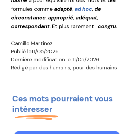
Idoine
a pour équivalents des mots et des
formules comme
adapté
,
ad hoc
,
de
circonstance
,
approprié
,
adéquat
,
correspondant
. Et plus rarement :
congru
.
Camille Martinez
Publié le
11/05/2026
Dernière modification le
11/05/2026
Rédigé par des humains, pour des humains
Ces mots pourraient vous
intéresser