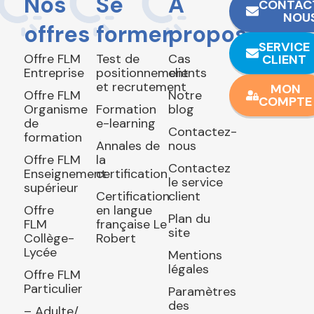
Nos
Se
À
CONTAC
NOU
offres
former
propos
SERVICE
Offre FLM
Test de
Cas
CLIENT
Entreprise
positionnement
clients
et recrutement
MON
Offre FLM
Notre
COMPTE
Organisme
Formation
blog
de
e-learning
Contactez-
formation
Annales de
nous
Offre FLM
la
Contactez
Enseignement
certification
le service
supérieur
Certification
client
Offre
en langue
Plan du
FLM
française Le
site
Collège-
Robert
Lycée
Mentions
légales
Offre FLM
Particulier
Paramètres
des
– Adulte/