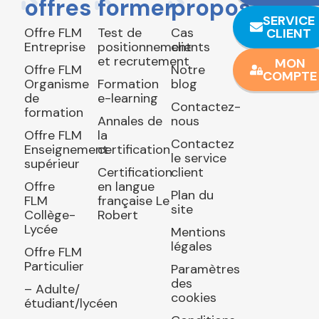
offres
former
propos
SERVICE
Offre FLM
Test de
Cas
CLIENT
Entreprise
positionnement
clients
et recrutement
MON
Offre FLM
Notre
COMPTE
Organisme
Formation
blog
de
e-learning
Contactez-
formation
Annales de
nous
Offre FLM
la
Contactez
Enseignement
certification
le service
supérieur
Certification
client
Offre
en langue
Plan du
FLM
française Le
site
Collège-
Robert
Lycée
Mentions
légales
Offre FLM
Particulier
Paramètres
des
– Adulte/
cookies
étudiant/lycéen