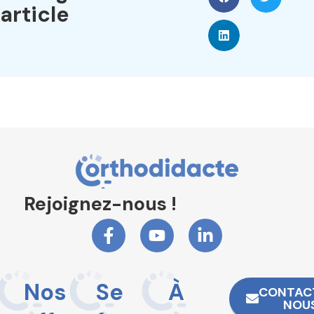
article
Rejoignez-nous !
Nos
Se
À
CONTAC
NOU