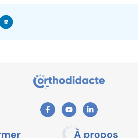
rmer
À propos